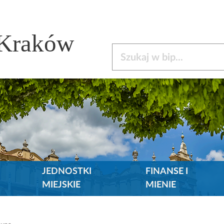
 Kraków
Szukaj w bip
JEDNOSTKI
FINANSE I
MIEJSKIE
MIENIE