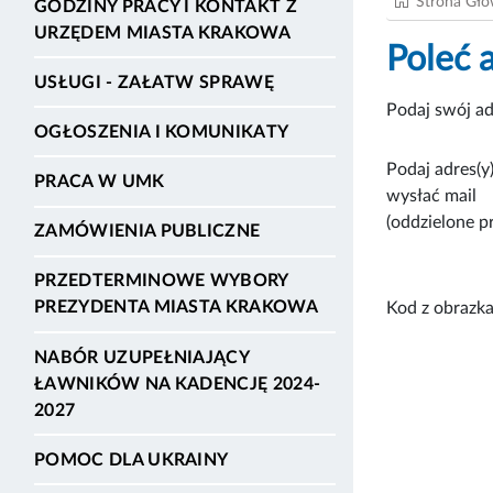
Strona Gł
GODZINY PRACY I KONTAKT Z
URZĘDEM MIASTA KRAKOWA
Poleć 
USŁUGI - ZAŁATW SPRAWĘ
Podaj swój ad
OGŁOSZENIA I KOMUNIKATY
Podaj adres(y)
PRACA W UMK
wysłać mail
(oddzielone p
ZAMÓWIENIA PUBLICZNE
PRZEDTERMINOWE WYBORY
PREZYDENTA MIASTA KRAKOWA
Kod z obrazka
NABÓR UZUPEŁNIAJĄCY
ŁAWNIKÓW NA KADENCJĘ 2024-
2027
POMOC DLA UKRAINY