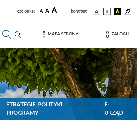
A
A
czcionka:
A
kontrast:
MAPA STRONY
ZALOGUJ
STRATEGIE, POLITYKI,
E-
PROGRAMY
URZĄD