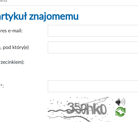
ówna
artykuł znajomemu
res e-mail:
, pod który(e)
rzecinkiem):
*: