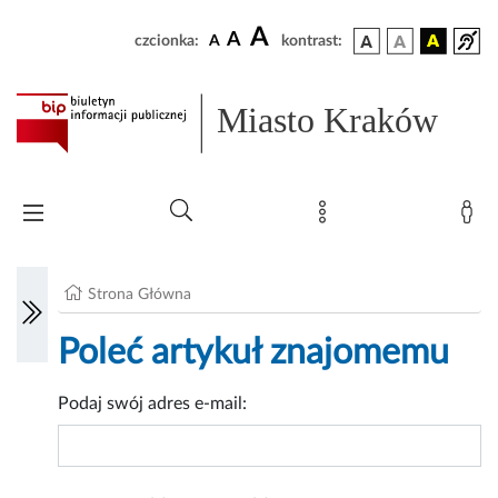
A
A
czcionka:
A
kontrast:
Miasto Kraków
Strona Główna
Poleć artykuł znajomemu
Podaj swój adres e-mail: