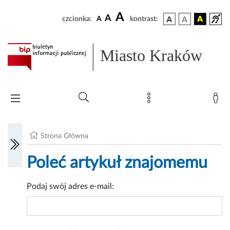
A
A
czcionka:
A
kontrast:
Miasto Kraków
Strona Główna
Poleć artykuł znajomemu
Podaj swój adres e-mail: