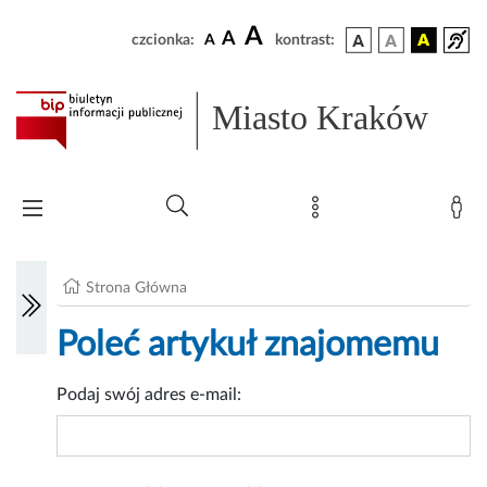
A
A
czcionka:
A
kontrast:
Miasto Kraków
Strona Główna
Poleć artykuł znajomemu
Podaj swój adres e-mail: