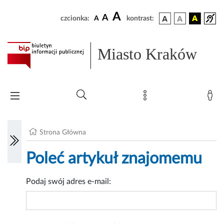
A
A
czcionka:
A
kontrast:
Miasto Kraków
Strona Główna
Poleć artykuł znajomemu
Podaj swój adres e-mail: