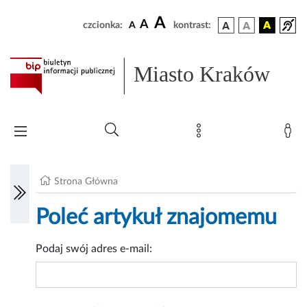
A
A
czcionka:
A
kontrast:
Miasto Kraków
Strona Główna
Poleć artykuł znajomemu
Podaj swój adres e-mail: