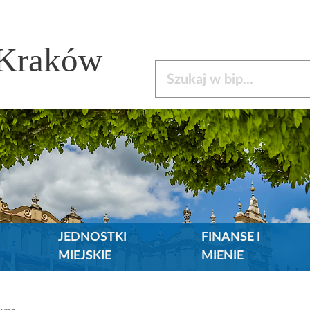
 Kraków
Szukaj w bip
JEDNOSTKI
FINANSE I
MIEJSKIE
MIENIE