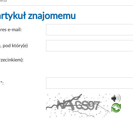
ówna
artykuł znajomemu
res e-mail:
, pod który(e)
rzecinkiem):
*: