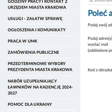
Strona Gł
GODZINY PRACY I KONTAKT Z
URZĘDEM MIASTA KRAKOWA
Poleć 
USŁUGI - ZAŁATW SPRAWĘ
Podaj swój ad
OGŁOSZENIA I KOMUNIKATY
Podaj adres(y)
PRACA W UMK
wysłać mail
(oddzielone p
ZAMÓWIENIA PUBLICZNE
PRZEDTERMINOWE WYBORY
PREZYDENTA MIASTA KRAKOWA
Kod z obrazka
NABÓR UZUPEŁNIAJĄCY
ŁAWNIKÓW NA KADENCJĘ 2024-
2027
POMOC DLA UKRAINY