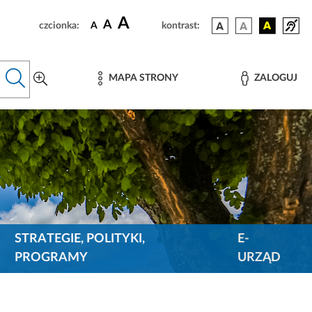
A
A
czcionka:
A
kontrast:
MAPA STRONY
ZALOGUJ
STRATEGIE, POLITYKI,
E-
PROGRAMY
URZĄD