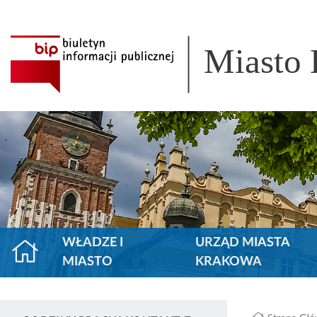
Miasto
WŁADZE I
URZĄD MIASTA
MIASTO
KRAKOWA