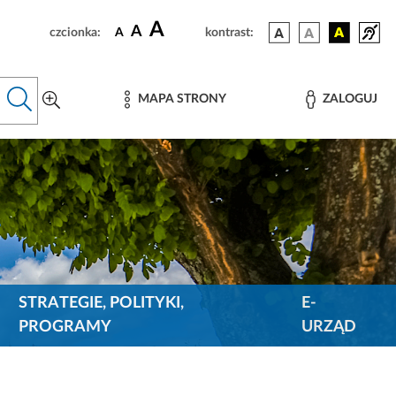
A
A
czcionka:
A
kontrast:
MAPA STRONY
ZALOGUJ
STRATEGIE, POLITYKI,
E-
PROGRAMY
URZĄD