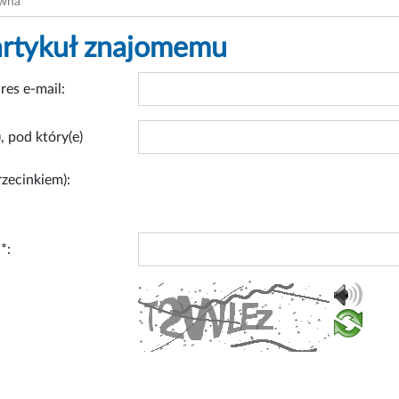
ówna
artykuł znajomemu
res e-mail:
, pod który(e)
rzecinkiem):
*: