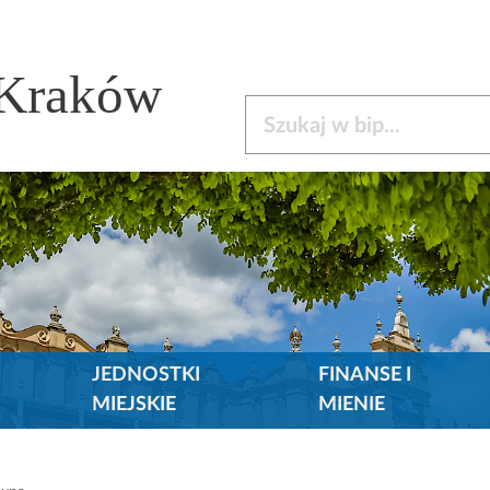
 Kraków
Szukaj w bip
JEDNOSTKI
FINANSE I
MIEJSKIE
MIENIE