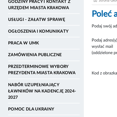
Strona Gł
GODZINY PRACY I KONTAKT Z
URZĘDEM MIASTA KRAKOWA
Poleć 
USŁUGI - ZAŁATW SPRAWĘ
Podaj swój ad
OGŁOSZENIA I KOMUNIKATY
Podaj adres(y)
PRACA W UMK
wysłać mail
(oddzielone p
ZAMÓWIENIA PUBLICZNE
PRZEDTERMINOWE WYBORY
PREZYDENTA MIASTA KRAKOWA
Kod z obrazka
NABÓR UZUPEŁNIAJĄCY
ŁAWNIKÓW NA KADENCJĘ 2024-
2027
POMOC DLA UKRAINY