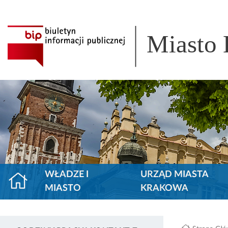
Miasto
WŁADZE I
URZĄD MIASTA
MIASTO
KRAKOWA