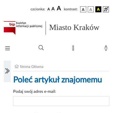
A
A
czcionka:
A
kontrast:
Miasto Kraków
Strona Główna
Poleć artykuł znajomemu
Podaj swój adres e-mail: