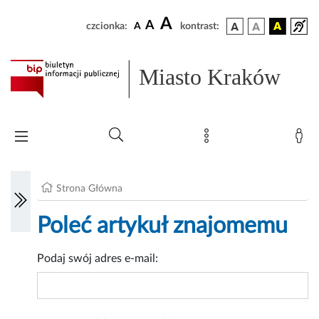
A
A
czcionka:
A
kontrast:
Miasto Kraków
Strona Główna
Poleć artykuł znajomemu
Podaj swój adres e-mail: