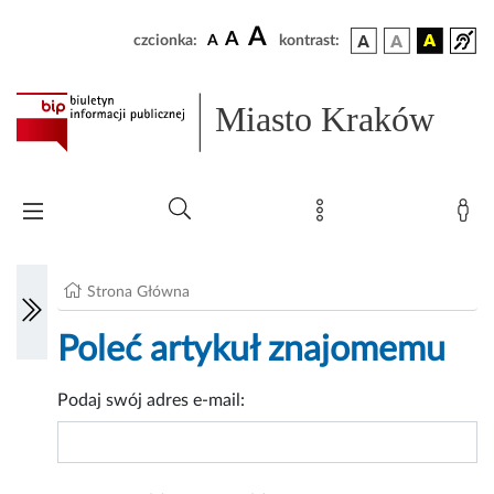
A
A
czcionka:
A
kontrast:
Miasto Kraków
Strona Główna
Poleć artykuł znajomemu
Podaj swój adres e-mail: