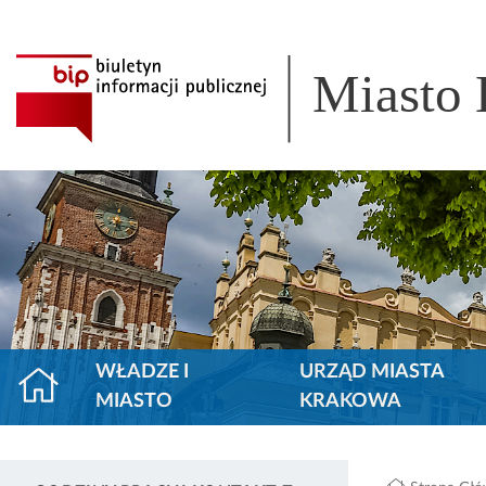
Miasto
WŁADZE I
URZĄD MIASTA
MIASTO
KRAKOWA