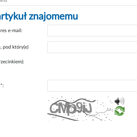
ówna
artykuł znajomemu
res e-mail:
, pod który(e)
rzecinkiem):
*: