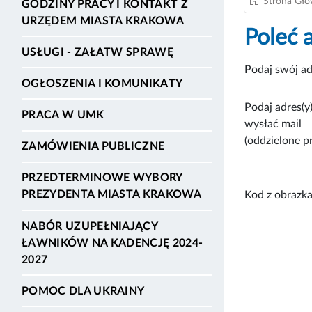
Strona Gł
GODZINY PRACY I KONTAKT Z
URZĘDEM MIASTA KRAKOWA
Poleć 
USŁUGI - ZAŁATW SPRAWĘ
Podaj swój ad
OGŁOSZENIA I KOMUNIKATY
Podaj adres(y)
PRACA W UMK
wysłać mail
(oddzielone p
ZAMÓWIENIA PUBLICZNE
PRZEDTERMINOWE WYBORY
PREZYDENTA MIASTA KRAKOWA
Kod z obrazka
NABÓR UZUPEŁNIAJĄCY
ŁAWNIKÓW NA KADENCJĘ 2024-
2027
POMOC DLA UKRAINY