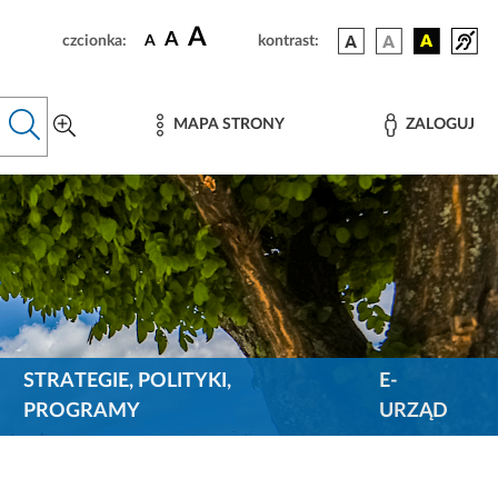
A
A
czcionka:
A
kontrast:
MAPA STRONY
ZALOGUJ
STRATEGIE, POLITYKI,
E-
PROGRAMY
URZĄD