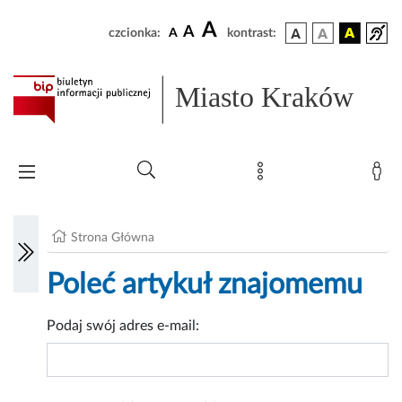
A
A
czcionka:
A
kontrast:
Miasto Kraków
Strona Główna
Poleć artykuł znajomemu
Podaj swój adres e-mail: