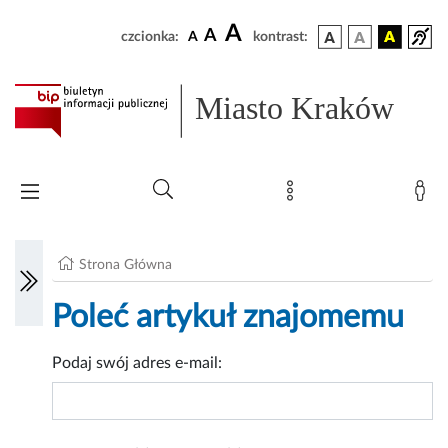
A
A
czcionka:
A
kontrast:
Miasto Kraków
Strona Główna
Poleć artykuł znajomemu
Podaj swój adres e-mail: