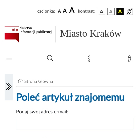
A
A
czcionka:
A
kontrast:
Miasto Kraków
Strona Główna
Poleć artykuł znajomemu
Podaj swój adres e-mail: