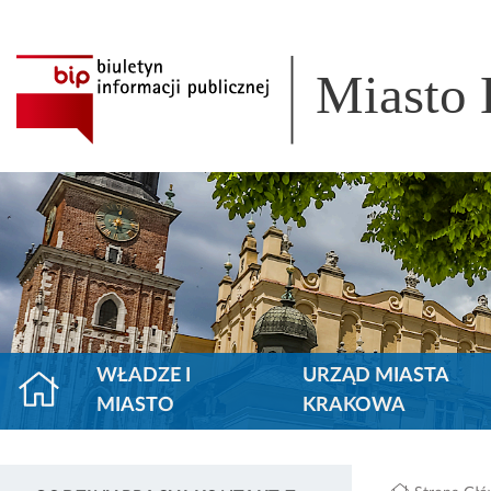
Miasto
WŁADZE I
URZĄD MIASTA
MIASTO
KRAKOWA