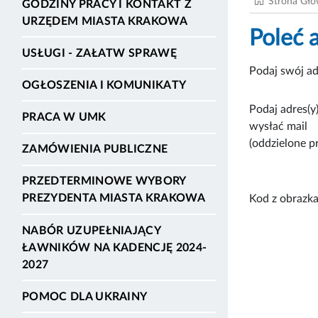
Strona Gł
GODZINY PRACY I KONTAKT Z
URZĘDEM MIASTA KRAKOWA
Poleć 
USŁUGI - ZAŁATW SPRAWĘ
Podaj swój ad
OGŁOSZENIA I KOMUNIKATY
Podaj adres(y)
PRACA W UMK
wysłać mail
(oddzielone p
ZAMÓWIENIA PUBLICZNE
PRZEDTERMINOWE WYBORY
PREZYDENTA MIASTA KRAKOWA
Kod z obrazka
NABÓR UZUPEŁNIAJĄCY
ŁAWNIKÓW NA KADENCJĘ 2024-
2027
POMOC DLA UKRAINY