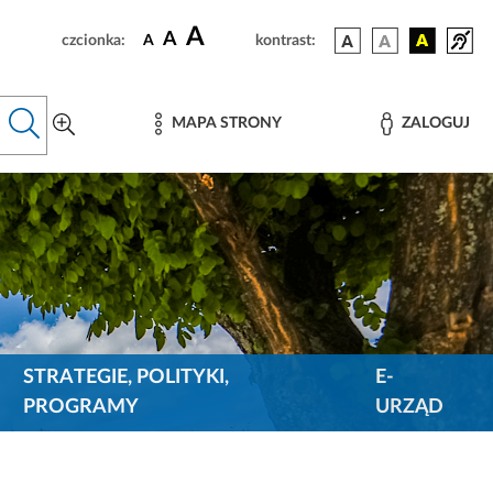
A
A
czcionka:
A
kontrast:
MAPA STRONY
ZALOGUJ
STRATEGIE, POLITYKI,
E-
PROGRAMY
URZĄD