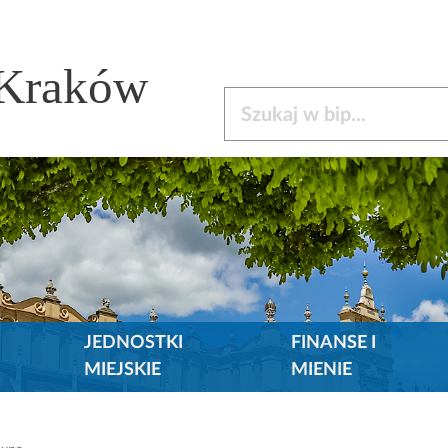
 Kraków
Szukaj w bip
JEDNOSTKI
FINANSE I
MIEJSKIE
MIENIE