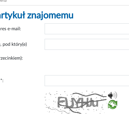
ówna
artykuł znajomemu
res e-mail:
, pod który(e)
rzecinkiem):
*: