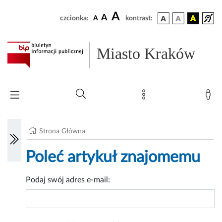
A
A
czcionka:
A
kontrast:
Miasto Kraków
Strona Główna
Poleć artykuł znajomemu
Podaj swój adres e-mail: