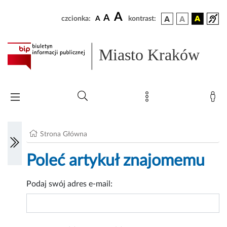
A
A
czcionka:
A
kontrast:
Miasto Kraków
Strona Główna
Poleć artykuł znajomemu
Podaj swój adres e-mail: