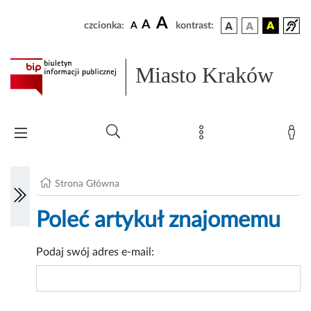
A
A
czcionka:
A
kontrast:
Miasto Kraków
Strona Główna
Poleć artykuł znajomemu
Podaj swój adres e-mail: