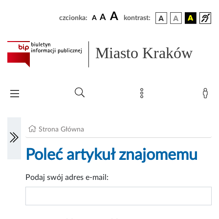
A
A
czcionka:
A
kontrast:
Miasto Kraków
Strona Główna
Poleć artykuł znajomemu
Podaj swój adres e-mail: