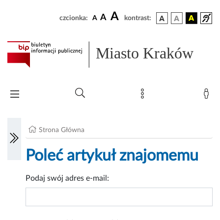
A
A
czcionka:
A
kontrast:
Miasto Kraków
Strona Główna
Poleć artykuł znajomemu
Podaj swój adres e-mail: