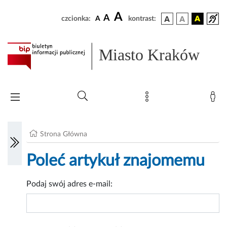
A
A
czcionka:
A
kontrast:
Miasto Kraków
Strona Główna
Poleć artykuł znajomemu
Podaj swój adres e-mail: