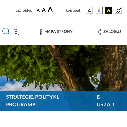
A
A
czcionka:
A
kontrast:
MAPA STRONY
ZALOGUJ
STRATEGIE, POLITYKI,
E-
PROGRAMY
URZĄD