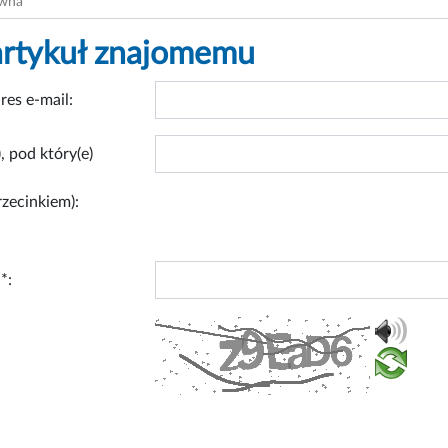
ówna
artykuł znajomemu
res e-mail:
, pod który(e)
rzecinkiem):
*: