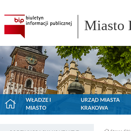
Miasto
WŁADZE I
URZĄD MIASTA
MIASTO
KRAKOWA