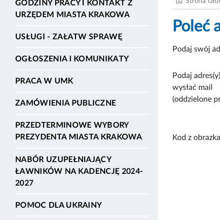
Strona Gł
GODZINY PRACY I KONTAKT Z
URZĘDEM MIASTA KRAKOWA
Poleć 
USŁUGI - ZAŁATW SPRAWĘ
Podaj swój ad
OGŁOSZENIA I KOMUNIKATY
Podaj adres(y)
PRACA W UMK
wysłać mail
(oddzielone p
ZAMÓWIENIA PUBLICZNE
PRZEDTERMINOWE WYBORY
PREZYDENTA MIASTA KRAKOWA
Kod z obrazka
NABÓR UZUPEŁNIAJĄCY
ŁAWNIKÓW NA KADENCJĘ 2024-
2027
POMOC DLA UKRAINY