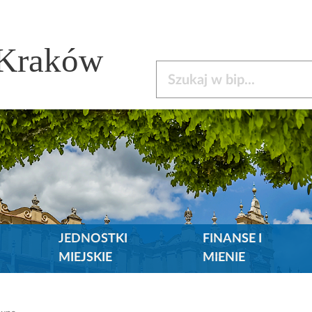
 Kraków
Szukaj w bip
JEDNOSTKI
FINANSE I
MIEJSKIE
MIENIE