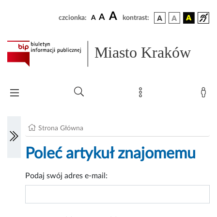
A
A
czcionka:
A
kontrast:
Miasto Kraków
Strona Główna
Poleć artykuł znajomemu
Podaj swój adres e-mail: