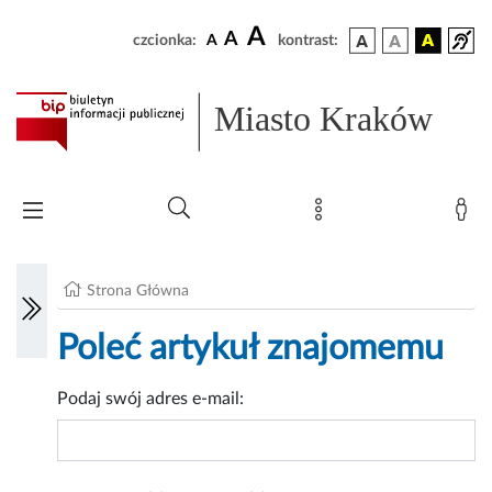
A
A
czcionka:
A
kontrast:
Miasto Kraków
Strona Główna
Poleć artykuł znajomemu
Podaj swój adres e-mail: