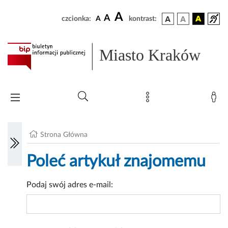
A
A
czcionka:
A
kontrast:
Miasto Kraków
Strona Główna
Poleć artykuł znajomemu
Podaj swój adres e-mail: