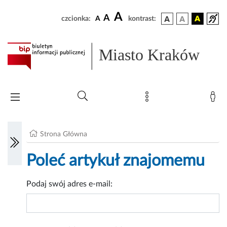
A
A
czcionka:
A
kontrast:
Miasto Kraków
Strona Główna
Poleć artykuł znajomemu
Podaj swój adres e-mail: