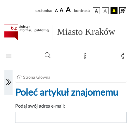
A
A
czcionka:
A
kontrast:
Miasto Kraków
Strona Główna
Poleć artykuł znajomemu
Podaj swój adres e-mail: