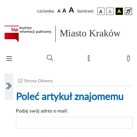
A
A
czcionka:
A
kontrast:
Miasto Kraków
Strona Główna
Poleć artykuł znajomemu
Podaj swój adres e-mail: