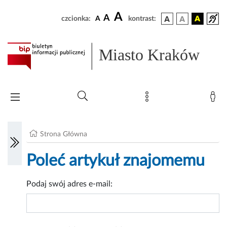
A
A
czcionka:
A
kontrast:
Miasto Kraków
Strona Główna
Poleć artykuł znajomemu
Podaj swój adres e-mail: