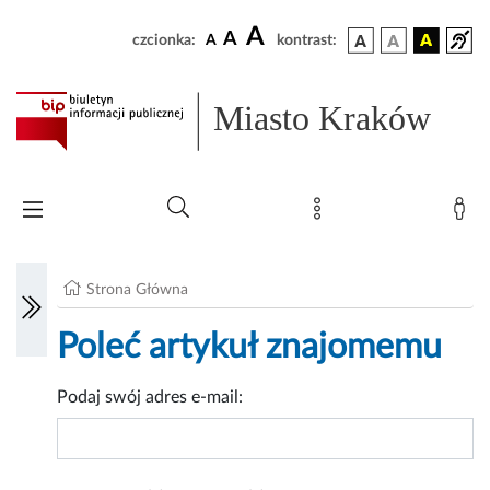
A
A
czcionka:
A
kontrast:
Miasto Kraków
Strona Główna
Poleć artykuł znajomemu
Podaj swój adres e-mail: