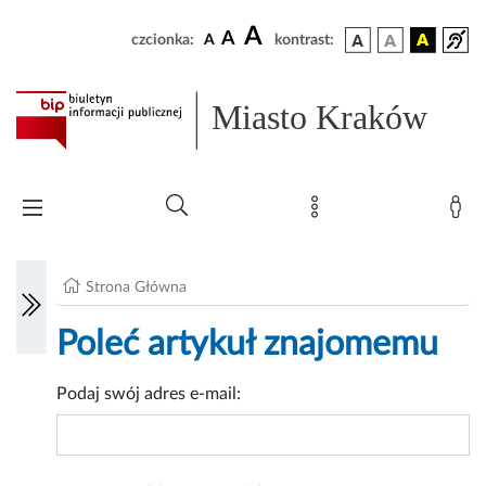
A
A
czcionka:
A
kontrast:
Miasto Kraków
Strona Główna
Poleć artykuł znajomemu
Podaj swój adres e-mail: