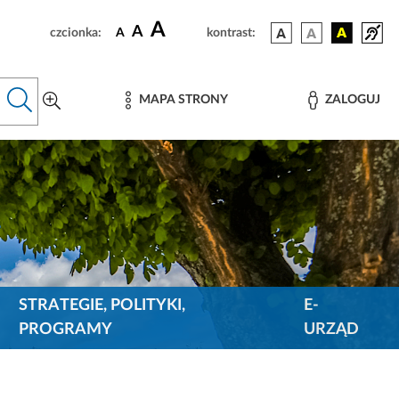
A
A
czcionka:
A
kontrast:
MAPA STRONY
ZALOGUJ
STRATEGIE, POLITYKI,
E-
PROGRAMY
URZĄD