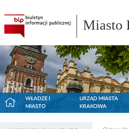
Miasto
WŁADZE I
URZĄD MIASTA
MIASTO
KRAKOWA