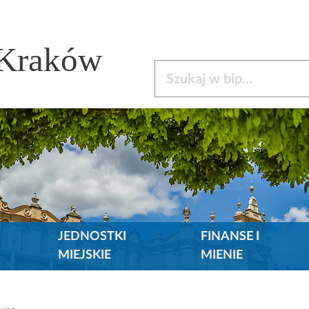
 Kraków
Szukaj w bip
JEDNOSTKI
FINANSE I
MIEJSKIE
MIENIE