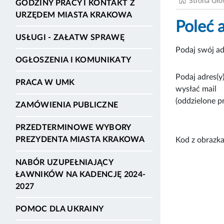
Strona Gł
GODZINY PRACY I KONTAKT Z
URZĘDEM MIASTA KRAKOWA
Poleć 
USŁUGI - ZAŁATW SPRAWĘ
Podaj swój ad
OGŁOSZENIA I KOMUNIKATY
Podaj adres(y)
PRACA W UMK
wysłać mail
(oddzielone p
ZAMÓWIENIA PUBLICZNE
PRZEDTERMINOWE WYBORY
PREZYDENTA MIASTA KRAKOWA
Kod z obrazka
NABÓR UZUPEŁNIAJĄCY
ŁAWNIKÓW NA KADENCJĘ 2024-
2027
POMOC DLA UKRAINY