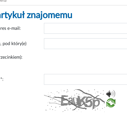
ówna
artykuł znajomemu
res e-mail:
, pod który(e)
rzecinkiem):
*: