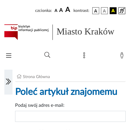
A
A
czcionka:
A
kontrast:
Miasto Kraków
Strona Główna
Poleć artykuł znajomemu
Podaj swój adres e-mail: