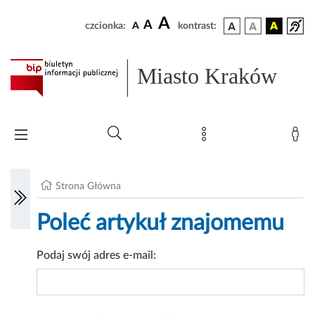
A
A
czcionka:
A
kontrast:
Miasto Kraków
Strona Główna
Poleć artykuł znajomemu
Podaj swój adres e-mail: