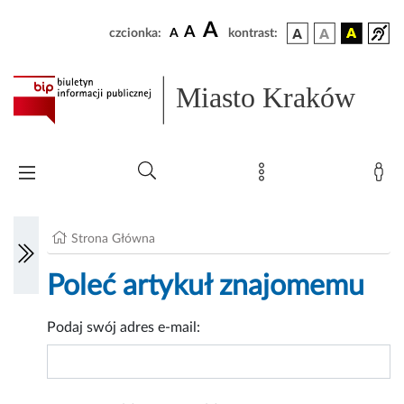
A
A
czcionka:
A
kontrast:
Miasto Kraków
Strona Główna
Poleć artykuł znajomemu
Podaj swój adres e-mail: