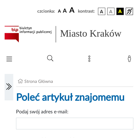
A
A
czcionka:
A
kontrast:
Miasto Kraków
Strona Główna
Poleć artykuł znajomemu
Podaj swój adres e-mail: