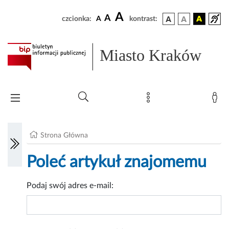
A
A
czcionka:
A
kontrast:
Miasto Kraków
Strona Główna
Poleć artykuł znajomemu
Podaj swój adres e-mail: