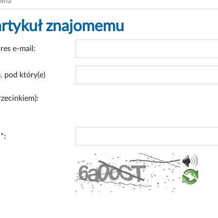
ówna
artykuł znajomemu
res e-mail:
, pod który(e)
rzecinkiem):
*: