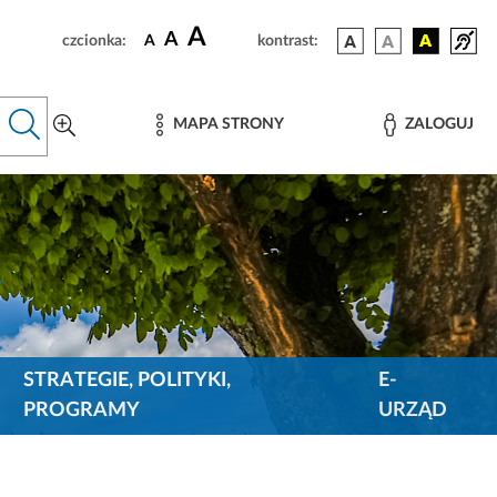
A
A
czcionka:
A
kontrast:
MAPA STRONY
ZALOGUJ
STRATEGIE, POLITYKI,
E-
PROGRAMY
URZĄD