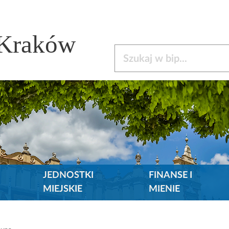
 Kraków
Szukaj w bip
JEDNOSTKI
FINANSE I
MIEJSKIE
MIENIE