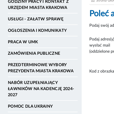
Strona Gł
GODZINY PRACY I KONTAKT Z
URZĘDEM MIASTA KRAKOWA
Poleć 
USŁUGI - ZAŁATW SPRAWĘ
Podaj swój ad
OGŁOSZENIA I KOMUNIKATY
Podaj adres(y)
PRACA W UMK
wysłać mail
(oddzielone p
ZAMÓWIENIA PUBLICZNE
PRZEDTERMINOWE WYBORY
PREZYDENTA MIASTA KRAKOWA
Kod z obrazka
NABÓR UZUPEŁNIAJĄCY
ŁAWNIKÓW NA KADENCJĘ 2024-
2027
POMOC DLA UKRAINY