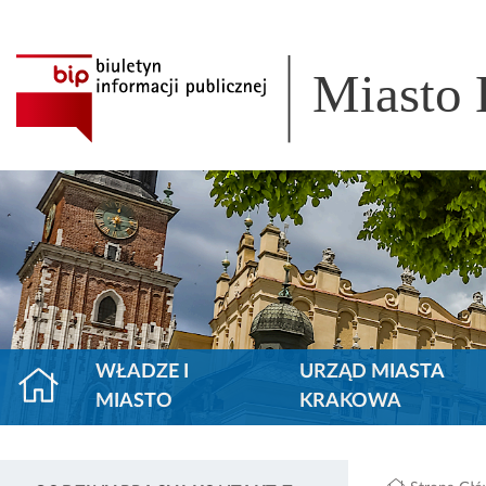
Miasto
WŁADZE I
URZĄD MIASTA
MIASTO
KRAKOWA