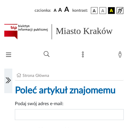
A
A
czcionka:
A
kontrast:
Miasto Kraków
Strona Główna
Poleć artykuł znajomemu
Podaj swój adres e-mail: