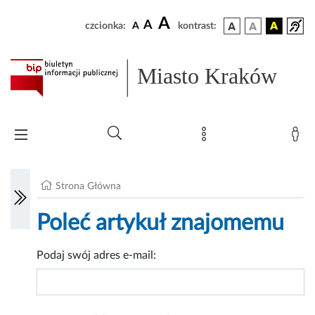
A
A
czcionka:
A
kontrast:
Miasto Kraków
Strona Główna
Poleć artykuł znajomemu
Podaj swój adres e-mail: