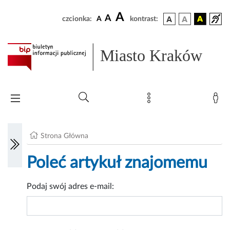
A
A
czcionka:
A
kontrast:
Miasto Kraków
Strona Główna
Poleć artykuł znajomemu
Podaj swój adres e-mail: