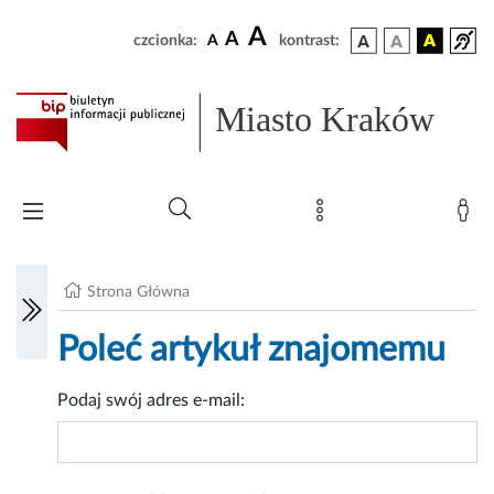
A
A
czcionka:
A
kontrast:
Miasto Kraków
Strona Główna
Poleć artykuł znajomemu
Podaj swój adres e-mail: