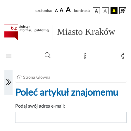
A
A
czcionka:
A
kontrast:
Miasto Kraków
Strona Główna
Poleć artykuł znajomemu
Podaj swój adres e-mail: