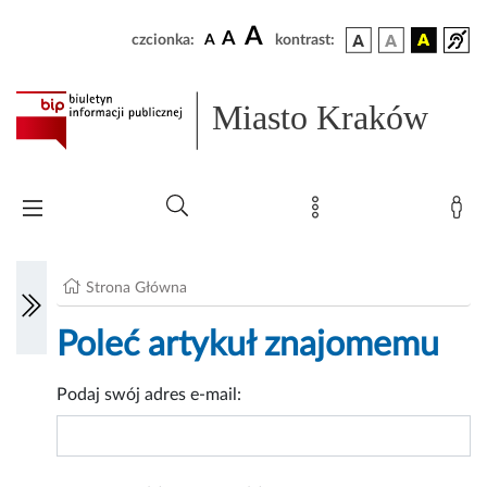
A
A
czcionka:
A
kontrast:
Miasto Kraków
Strona Główna
Poleć artykuł znajomemu
Podaj swój adres e-mail: