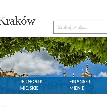
 Kraków
Szukaj w bip
JEDNOSTKI
FINANSE I
MIEJSKIE
MIENIE