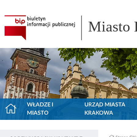
Miasto
WŁADZE I
URZĄD MIASTA
MIASTO
KRAKOWA