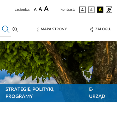
A
A
czcionka:
A
kontrast:
MAPA STRONY
ZALOGUJ
STRATEGIE, POLITYKI,
E-
PROGRAMY
URZĄD