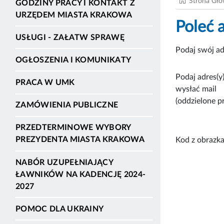
Strona Gł
GODZINY PRACY I KONTAKT Z
URZĘDEM MIASTA KRAKOWA
Poleć 
USŁUGI - ZAŁATW SPRAWĘ
Podaj swój ad
OGŁOSZENIA I KOMUNIKATY
Podaj adres(y)
PRACA W UMK
wysłać mail
(oddzielone p
ZAMÓWIENIA PUBLICZNE
PRZEDTERMINOWE WYBORY
PREZYDENTA MIASTA KRAKOWA
Kod z obrazka
NABÓR UZUPEŁNIAJĄCY
ŁAWNIKÓW NA KADENCJĘ 2024-
2027
POMOC DLA UKRAINY