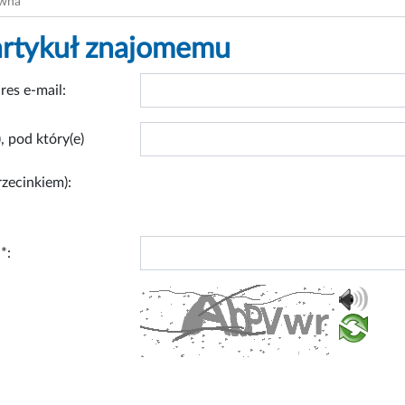
ówna
artykuł znajomemu
res e-mail:
, pod który(e)
rzecinkiem):
*: