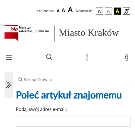
A
A
czcionka:
A
kontrast:
Miasto Kraków
Strona Główna
Poleć artykuł znajomemu
Podaj swój adres e-mail: