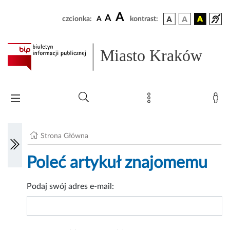
A
A
czcionka:
A
kontrast:
Miasto Kraków
Strona Główna
Poleć artykuł znajomemu
Podaj swój adres e-mail: