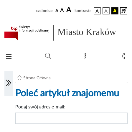
A
A
czcionka:
A
kontrast:
Miasto Kraków
Strona Główna
Poleć artykuł znajomemu
Podaj swój adres e-mail: