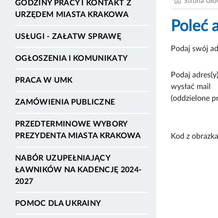
Strona Gł
GODZINY PRACY I KONTAKT Z
URZĘDEM MIASTA KRAKOWA
Poleć 
USŁUGI - ZAŁATW SPRAWĘ
Podaj swój ad
OGŁOSZENIA I KOMUNIKATY
Podaj adres(y)
PRACA W UMK
wysłać mail
(oddzielone p
ZAMÓWIENIA PUBLICZNE
PRZEDTERMINOWE WYBORY
PREZYDENTA MIASTA KRAKOWA
Kod z obrazka
NABÓR UZUPEŁNIAJĄCY
ŁAWNIKÓW NA KADENCJĘ 2024-
2027
POMOC DLA UKRAINY