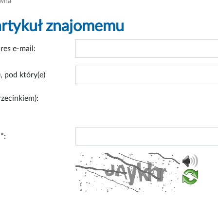
ówna
artykuł znajomemu
res e-mail:
, pod który(e)
rzecinkiem):
*: