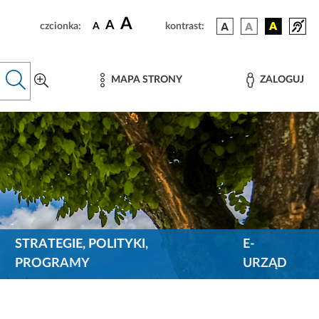
A
A
czcionka:
A
kontrast:
MAPA STRONY
ZALOGUJ
STRATEGIE, POLITYKI,
E-
PROGRAMY
URZĄD