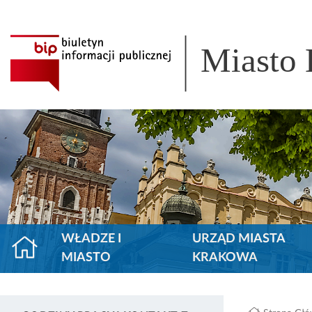
Miasto
WŁADZE I
URZĄD MIASTA
MIASTO
KRAKOWA