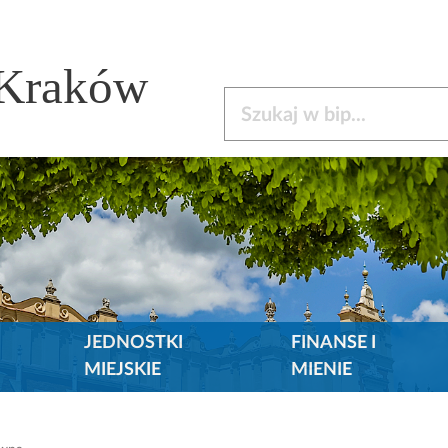
 Kraków
Szukaj w bip
JEDNOSTKI
FINANSE I
MIEJSKIE
MIENIE